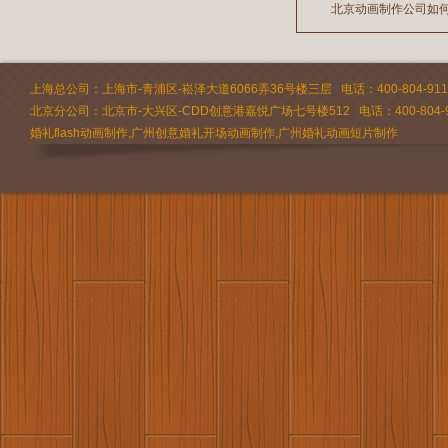
北京动画制作公司如
2026/07/22
2026/03/13
2026/03/11
上海总公司：上海市-青浦区-崧泽大道6066弄36号楼三层 电话：400-804-9112 
北京分公司：北京市-大兴区-CDD创意港嘉悦广场七号楼512 电话：400-804-9
婚礼flash动画制作,广州创意婚礼开场动画制作,广州婚礼动画短片制作