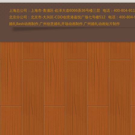
上海总公司：上海市-青浦区-崧泽大道6066弄36号楼三层 电话：400-804-9112 
北京分公司：北京市-大兴区-CDD创意港嘉悦广场七号楼512 电话：400-804-9
婚礼flash动画制作,广州创意婚礼开场动画制作,广州婚礼动画短片制作