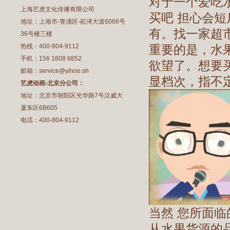
对于一个爱吃
上海艺虎文化传播有限公司
买吧 担心会
地址：上海市-青浦区-崧泽大道6066号
有。找一家超
36号楼三楼
热线：400-804-9112
重要的是，水
手机：156 1808 6852
欲望了。想要
邮箱：service@yihoo.sh
显档次，指不定
艺虎动画-北京分公司：
地址：北京市朝阳区光华路7号汉威大
厦东区6B605
电话：400-804-9112
当然 您所面
从水果货源的