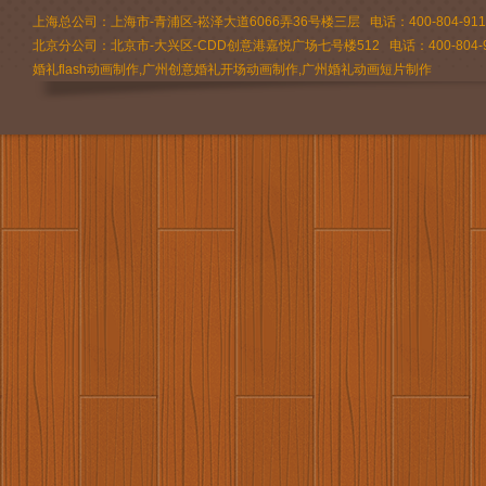
上海总公司：上海市-青浦区-崧泽大道6066弄36号楼三层 电话：400-804-9112 
北京分公司：北京市-大兴区-CDD创意港嘉悦广场七号楼512 电话：400-804-9
婚礼flash动画制作,广州创意婚礼开场动画制作,广州婚礼动画短片制作