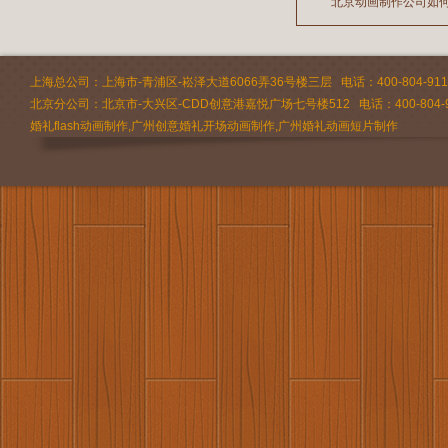
北京动画制作公司如
2026/07/22
2026/03/13
2026/03/11
上海总公司：上海市-青浦区-崧泽大道6066弄36号楼三层 电话：400-804-9112 
北京分公司：北京市-大兴区-CDD创意港嘉悦广场七号楼512 电话：400-804-9
婚礼flash动画制作,广州创意婚礼开场动画制作,广州婚礼动画短片制作