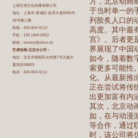
方，北京动画
上海艺虎文化传播有限公司
于当时单一的
地址：上海市-青浦区-崧泽大道6066号
列脍炙人口的
36号楼三楼
热线：400-804-9112
高度。其中最
手机：156 1808 6852
宫》。后者更
邮箱：service@yihoo.sh
界展现了中国
艺虎动画-北京分公司：
如今，随着数
地址：北京市朝阳区光华路7号汉威大
厦东区6B605
索更多可能性
电话：400-804-9112
化。从最新推
正在尝试将传
出更加富有内
其次，北京动
如，在与动漫
等合作，通过
时，该公司将