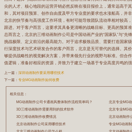
尖的人才、核心地段的运营开销必然反映在项目报价上，通常远高于
和，其对项目预算、创作自由度及甲方专业度的要求也水涨船高，并
北京的快节奏与高强度工作环境，有时可能导致团队流动率相对较高
跟进。对于客户而言，这要求其具备更清晰的战略目标、更高的预算准
总而言之，北京的三维动画制作公司是中国动画产业的“国家队”与“先
挑战极限、定义前沿的最高能力。对于追求极致品质、需要打造国家
行深度技术与艺术研发合作的客户而言，北京是无可替代的选择。其
够提供战略性的视觉解决方案，并带来领先行业的视野与标准。但合
值逻辑，准备好相应的资源，并致力于建立一场基于专业高度共鸣的强
上一篇：
深圳动画制作要采用哪些技术
下一篇：
专业MG动画制作如何收费
相关信息：
MG动画制作公司卡通画风整体制作流程简单吗？
北京专业MG
3D三维动画制作需要用到的技术软件
北京专业MG
2026/07/21
2026/03/20
3D三维动画制作收费情况
北京动画制作
2026/03/19
2026/03/17
北京动画制作公司采用哪些技术
专业MG动画
2026/02/28
2026/02/26
北京三维动画制作公司怎么样
北京动画制作