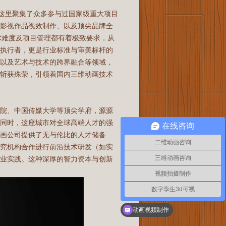
。这里聚集了众多参与过国家级重大项目
幻影视作品视效制作、以及顶尖品牌全
技术难度及项目管理都有着极致要求，从
的执行者，更是行业标准与审美标杆的
、以及艺术与技术的跨界融合等领域，
中斩获殊荣，引领着国内三维动画技术
学院、中国传媒大学等顶尖学府，源源
。同时，这座城市对全球高端人才的强
在线咨询
画公司提供了无与伦比的人才储备
二维动画咨询
研究机构合作进行前沿技术研发（如实
三维动画咨询
商业实践。这种深厚的智力资本与创新
视频拍摄制作
数字孪生3d可视
动画视频制作