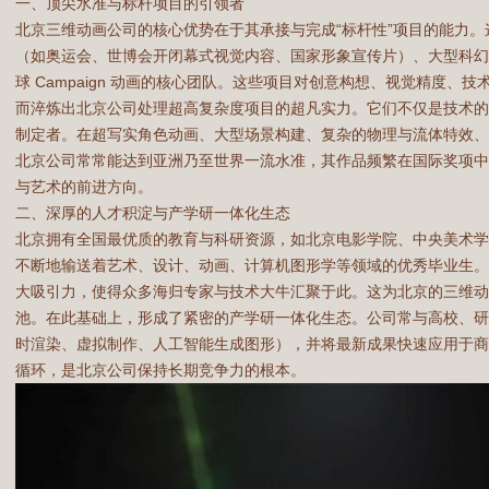
一、顶尖水准与标杆项目的引领者
北京三维动画公司的核心优势在于其承接与完成“标杆性”项目的能力
（如奥运会、世博会开闭幕式视觉内容、国家形象宣传片）、大型科
球 Campaign 动画的核心团队。这些项目对创意构想、视觉精度、
而淬炼出北京公司处理超高复杂度项目的超凡实力。它们不仅是技术
制定者。在超写实角色动画、大型场景构建、复杂的物理与流体特效
北京公司常常能达到亚洲乃至世界一流水准，其作品频繁在国际奖项
与艺术的前进方向。
二、深厚的人才积淀与产学研一体化生态
北京拥有全国最优质的教育与科研资源，如北京电影学院、中央美术
不断地输送着艺术、设计、动画、计算机图形学等领域的优秀毕业生
大吸引力，使得众多海归专家与技术大牛汇聚于此。这为北京的三维动
池。在此基础上，形成了紧密的产学研一体化生态。公司常与高校、
时渲染、虚拟制作、人工智能生成图形），并将最新成果快速应用于
循环，是北京公司保持长期竞争力的根本。