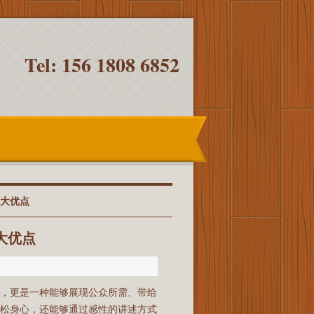
Tel: 156 1808 6852
五大优点
大优点
式，更是一种能够展现公众所需、带给
放松身心，还能够通过感性的讲述方式