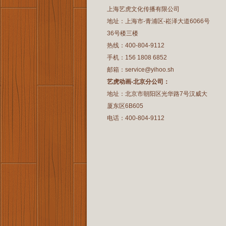
上海艺虎文化传播有限公司
地址：上海市-青浦区-崧泽大道6066号
36号楼三楼
热线：400-804-9112
手机：156 1808 6852
邮箱：service@yihoo.sh
艺虎动画-北京分公司：
地址：北京市朝阳区光华路7号汉威大
厦东区6B605
电话：400-804-9112