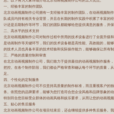
您。以下将为大家详细介绍北京动画视频制作公司的五大优点。
一、经验丰富的制作团队
北京动画视频制作公司拥有一支经验丰富的制作团队，在动画视频制
队成员均持有相关专业背景，并且在长期的制作实践中积累了丰富的
计还是后期制作等环节，我们的团队都能够给您提供满意的服务，并保
二、高水平的技术支持
北京动画视频制作公司对制作过程中所用的技术设备进行了全面升级
是动画制作等关键环节，我们的技术设备都是高性能、高效能的，能
的技术人员也具备丰富的技术经验和实际操作能力，能够确保让所有制
三、严格的质量控制和审查
在北京动画视频制作公司，我们致力于提供最佳的动画视频制作服务
把控。在各个制作阶段，我们都会严格审查和确认每个环节的质量，
足。
四、个性化的定制服务
北京动画视频制作公司不仅坚持高质量的制作标准，而且重视客户的
务。依照您的品牌要求，能够为您打造符合您企业风格和品牌形象的
特别符合您目标受众群体的动画风格和娱乐要求，从而让您的动画视频
五、贴心的售后服务
北京动画视频制作公司在项目结束后，还会继续提供多种售后服务。