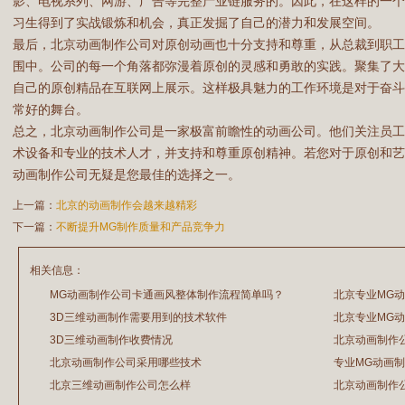
影、电视系列、网游、广告等完整产业链服务的。因此，在这样的一
习生得到了实战锻炼和机会，真正发掘了自己的潜力和发展空间。
最后，北京动画制作公司对原创动画也十分支持和尊重，从总裁到职
围中。公司的每一个角落都弥漫着原创的灵感和勇敢的实践。聚集了
自己的原创精品在互联网上展示。这样极具魅力的工作环境是对于奋
常好的舞台。
总之，北京动画制作公司是一家极富前瞻性的动画公司。他们关注员
术设备和专业的技术人才，并支持和尊重原创精神。若您对于原创和
动画制作公司无疑是您最佳的选择之一。
上一篇：
北京的动画制作会越来越精彩
下一篇：
不断提升MG制作质量和产品竞争力
相关信息：
MG动画制作公司卡通画风整体制作流程简单吗？
北京专业MG
3D三维动画制作需要用到的技术软件
北京专业MG
2026/07/21
2026/03/20
3D三维动画制作收费情况
北京动画制作
2026/03/19
2026/03/17
北京动画制作公司采用哪些技术
专业MG动画
2026/02/28
2026/02/26
北京三维动画制作公司怎么样
北京动画制作
2026/02/24
2026/02/10