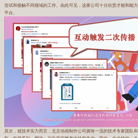
尝试和接触不同领域的工作。由此可见，这家公司十分欣赏才能和能
平台。
其次，就技术实力而言，北京动画制作公司拥有一流的技术专家团队