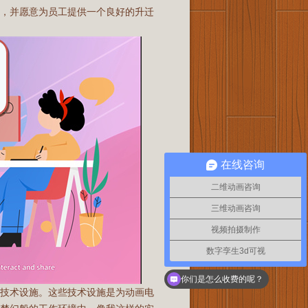
力，并愿意为员工提供一个良好的升迁
在线咨询
二维动画咨询
三维动画咨询
视频拍摄制作
数字孪生3d可视
你们是怎么收费的呢？
和技术设施。这些技术设施是为动画电