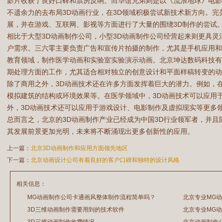
影片收获了良好口碑和票房反响。而华谊兄弟则是以《流浪地球》电
不遗余力的去布局3D动画行业，在3D领域积极尝试新技术新方向。
展，并在游戏、互联网、影视等方面进行了大量的围绕3D制作的尝试
相比于大型3D动画制作公司，小型3D动画制作公司经营起来则更具
户需求。三六零主要负责广告和宣传片拍摄的制作，尤其是手机应用
教育领域，制作医学动画和实验室实验演示动画。北京坤达数码科技有
期处理方面的工作，尤其适合相对独立的创意设计和平面样稿转变的动
除了商用之外，3D动画技术还在许多方面发挥着巨大的潜力。例如，
模拟建筑的结构或环境效果等。在医学领域中，3D动画技术可以应用
外，3D动画技术还可以应用于游戏设计、电影制作及虚拟现实等更多
总而言之，北京的3D动画制作产业已经成为中国3D行业领军者，并
其发展前景更加光明，未来将不断涌现出更多创新性的应用。
上一篇：
北京3D动画制作和应用方面领先地区
下一篇：
北京动画设计公司有着良好的客户口碑和独特的设计风格
相关信息：
MG动画制作公司卡通画风整体制作流程简单吗？
北京专业MG
3D三维动画制作需要用到的技术软件
北京专业MG
2026/07/21
2026/03/20