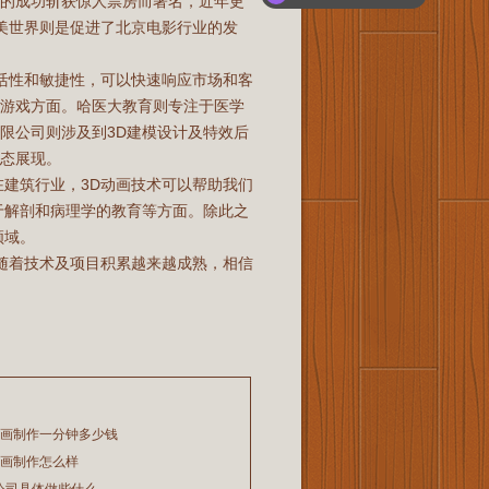
影的成功斩获惊人票房而著名，近年更
完美世界则是促进了北京电影行业的发
。
灵活性和敏捷性，可以快速响应市场和客
和游戏方面。哈医大教育则专注于医学
限公司则涉及到3D建模设计及特效后
态展现。
在建筑行业，3D动画技术可以帮助我们
于解剖和病理学的教育等方面。除此之
领域。
且随着技术及项目积累越来越成熟，相信
动画制作一分钟多少钱
动画制作怎么样