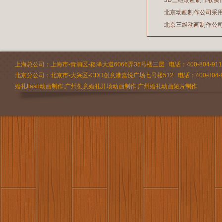
3D三维动画制作收费
2026/03/19
北京动画制作公司采
2026/02/28
北京三维动画制作公
2026/02/24
2026/02/09
上海总公司：上海市-青浦区-崧泽大道6066弄36号楼三层 电话：400-804-9112 
北京分公司：北京市-大兴区-CDD创意港嘉悦广场七号楼512 电话：400-804-9
婚礼flash动画制作,广州创意婚礼开场动画制作,广州婚礼动画短片制作