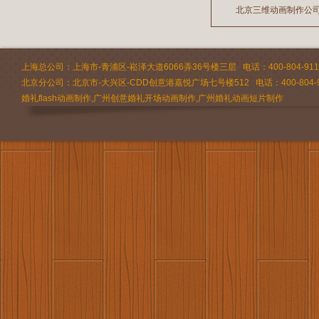
北京三维动画制作公
2026/02/24
2026/02/09
上海总公司：上海市-青浦区-崧泽大道6066弄36号楼三层 电话：400-804-9112 
北京分公司：北京市-大兴区-CDD创意港嘉悦广场七号楼512 电话：400-804-9
婚礼flash动画制作,广州创意婚礼开场动画制作,广州婚礼动画短片制作