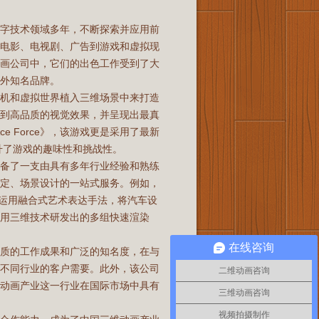
数字技术领域多年，不断探索并应用前
从电影、电视剧、广告到游戏和虚拟现
动画公司中，它们的出色工作受到了大
外知名品牌。
像机和虚拟世界植入三维场景中来打造
达到高品质的视觉效果，并呈现出最真
 Force》，该游戏更是采用了最新
升了游戏的趣味性和挑战性。
配备了一支由具有多年行业经验和熟练
设定、场景设计的一站式服务。例如，
》中，运用融合式艺术表达手法，将汽车设
用三维技术研发出的多组快速渲染
在线咨询
品质的工作成果和广泛的知名度，在与
足不同行业的客户需要。此外，该公司
二维动画咨询
维动画产业这一行业在国际市场中具有
三维动画咨询
视频拍摄制作