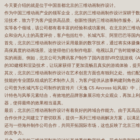
今天要介绍的就是位于中国首都北京的三维动画制作设计。
作为中国三维动画产业的领军企业，北京的三维动画制作设计深耕于
沿技术，致力于为客户提供高品质、创新性强的三维动画制作服务。
实等各个领域，该公司都有着丰富的经验和成功案例。在北京的三维
众和业内人士的高度评价，客户包括红牛、长城汽车、阿里巴巴等国内
首先，北京的三维动画制作设计采用最新的数字技术，通过将实体摄
高保真度的动画场景。这使得他们在制作电影、电视以及广告时能够
实的画面。例如，北京公司为腾讯客户制作了国内首部VR空战游戏《Ace
的3D建模和渲染技术，让玩家获得了更加流畅且真实的游戏体验，提
其次，北京的三维动画制作设计在艺术创意方面也有独到之处。他们
技能的专业团队组成的艺术制作人员，为客户提供从故事构建到角色
公司曾为长城汽车公司制作的宣传片《天逸 C5 Aircross 站风扇
计特色与风筝元素结合，有效地把品牌形象展示给大众观众，再加上利
器，使得最终的效果相当逼真。
最后，北京的三维动画制作设计有着良好的跨域合作能力。由于其高
合作伙伴之间建立了密切联系，提供一系列三维动画解决方案，以满
还与一些海外制作公司合作，共同开拓国际市场，这也反映了北京三
的竞争力。