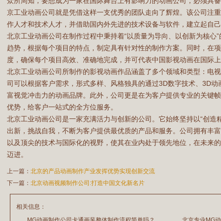
众所周知，要想成为一家在国际舞台上有影响力的动画公司，必须具
京工业动画公司就是凭借这样一支优秀的团队走向了辉煌。该公司注
作人才和技术人才，并借助国内外先进的技术设备与软件，建立起自
北京工业动画公司在制作过程中秉持着“以质量为导向、以创新为核心
趋势，根据每个项目的特点，制定具有针对性的制作方案。同时，在
度，确保每个项目高效、准确地完成，并可代表中国影视动画在国际
北京工业动画公司所制作的影视动画作品涵盖了多个领域和类型：电
司可以根据客户需求，形式多样、风格独具的通过3D数字技术、3D
富视觉冲击力的动画品牌。此外，公司更是在为客户提供专业的关键
优势，给客户一站式的全方位服务。
北京工业动画公司是一家充满活力与创新的公司。它始终坚持以“创造
出新，挑战自我，不断为客户提供最优质的产品和服务。公司拥有丰
以及顶尖的技术与国际化的视野，使其在业内处于领先地位，在未来
迈进。
上一篇：
北京的产品动画制作产业发挥优势实现创新交流
下一篇：
北京动画视频制作公司:打造中国文化新名片
相关信息：
MG动画制作公司卡通画风整体制作流程简单吗？
北京专业MG