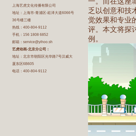
一。而在这座
上海艺虎文化传播有限公司
乏以创意和技
地址：上海市-青浦区-崧泽大道6066号
觉效果和专业
36号楼三楼
热线：400-804-9112
评。本文将探
手机：156 1808 6852
例。
邮箱：service@yihoo.sh
艺虎动画-北京分公司：
地址：北京市朝阳区光华路7号汉威大
厦东区6B605
电话：400-804-9112