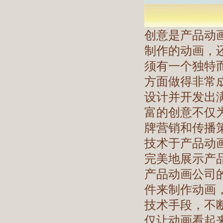
创意是产品动
制作的动画，
须有一个独特
方面做得非常
设计并开发出
富的创意不仅
牌营销和传播
技术于产品动
完美地展示产
产品动画公司的
件来制作动画
技术手段，不
仅让动画看起