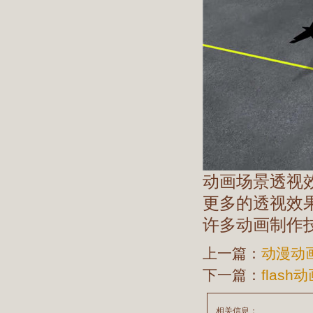
动画场景透视
更多的透视效
许多动画制作
上一篇：
动漫动
下一篇：
flas
相关信息：