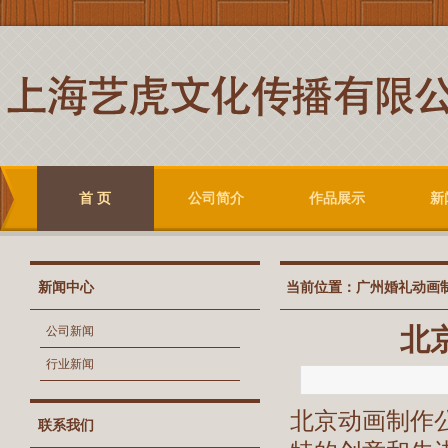
首 页
公司简介
作品展示
新
新闻中心
当前位置：
广州婚礼动画
北
公司新闻
行业新闻
北京动画制作
联系我们