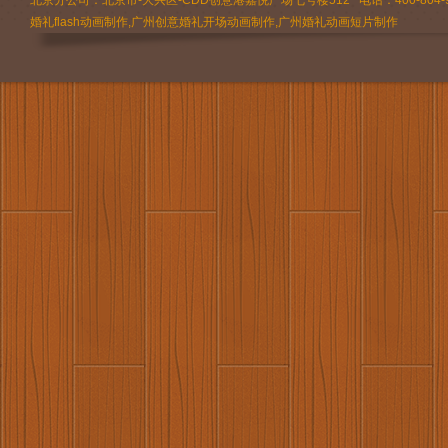
北京分公司：北京市-大兴区-CDD创意港嘉悦广场七号楼512 电话：400-804-9
婚礼flash动画制作,广州创意婚礼开场动画制作,广州婚礼动画短片制作