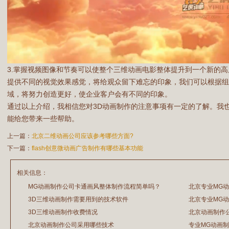
3.掌握视频图像和节奏可以使整个三维动画电影整体提升到一个新的
提供不同的视觉效果感觉，将给观众留下难忘的印象，我们可以根据组
域，将努力创造更好，使企业客户会有不同的印象。
通过以上介绍，我相信您对3D动画制作的注意事项有一定的了解。我
能给您带来一些帮助。
上一篇：
北京二维动画公司应该参考哪些方面?
下一篇：
flash创意微动画广告制作有哪些基本功能
相关信息：
MG动画制作公司卡通画风整体制作流程简单吗？
北京专业MG
3D三维动画制作需要用到的技术软件
北京专业MG
2026/07/21
2026/03/20
3D三维动画制作收费情况
北京动画制作
2026/03/19
2026/03/17
北京动画制作公司采用哪些技术
专业MG动画
2026/02/28
2026/02/26