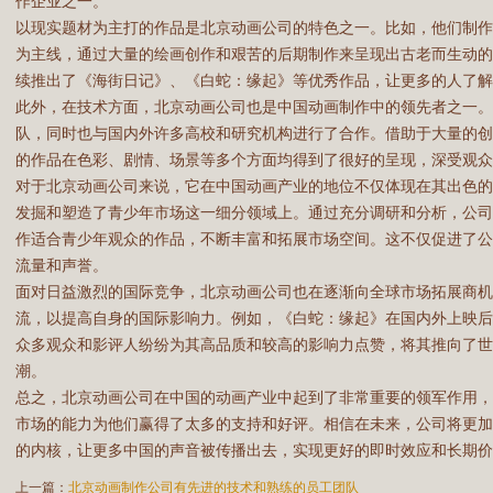
作企业之一。
以现实题材为主打的作品是北京动画公司的特色之一。比如，他们制
为主线，通过大量的绘画创作和艰苦的后期制作来呈现出古老而生动
续推出了《海街日记》、《白蛇：缘起》等优秀作品，让更多的人了解
此外，在技术方面，北京动画公司也是中国动画制作中的领先者之一。
队，同时也与国内外许多高校和研究机构进行了合作。借助于大量的
的作品在色彩、剧情、场景等多个方面均得到了很好的呈现，深受观众
对于北京动画公司来说，它在中国动画产业的地位不仅体现在其出色
发掘和塑造了青少年市场这一细分领域上。通过充分调研和分析，公
作适合青少年观众的作品，不断丰富和拓展市场空间。这不仅促进了
流量和声誉。
面对日益激烈的国际竞争，北京动画公司也在逐渐向全球市场拓展商机
流，以提高自身的国际影响力。例如，《白蛇：缘起》在国内外上映
众多观众和影评人纷纷为其高品质和较高的影响力点赞，将其推向了世
潮。
总之，北京动画公司在中国的动画产业中起到了非常重要的领军作用
市场的能力为他们赢得了太多的支持和好评。相信在未来，公司将更
的内核，让更多中国的声音被传播出去，实现更好的即时效应和长期价
上一篇：
北京动画制作公司有先进的技术和熟练的员工团队