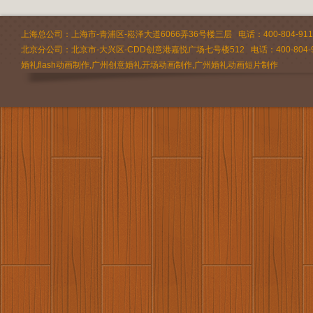
上海总公司：上海市-青浦区-崧泽大道6066弄36号楼三层 电话：400-804-9112 
北京分公司：北京市-大兴区-CDD创意港嘉悦广场七号楼512 电话：400-804-9
婚礼flash动画制作,广州创意婚礼开场动画制作,广州婚礼动画短片制作