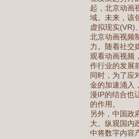
起，北京动画
域。未来，该
虚拟现实(VR)
北京动画视频
力。随着社交
观看动画视频
作行业的发展
同时，为了应
金的加速涌入
漫IP的结合
的作用。
另外，中国政
大。纵观国内政
中将数字内容