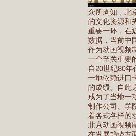
众所周知，北
的文化资源和
重要一环，在
数据，当前中
作为动画视频
一个至关重要
自20世纪80
一地依赖进口
的成绩。自此
成为了当地一
制作公司、学
着各式各样的
北京动画视频
在发展趋势方