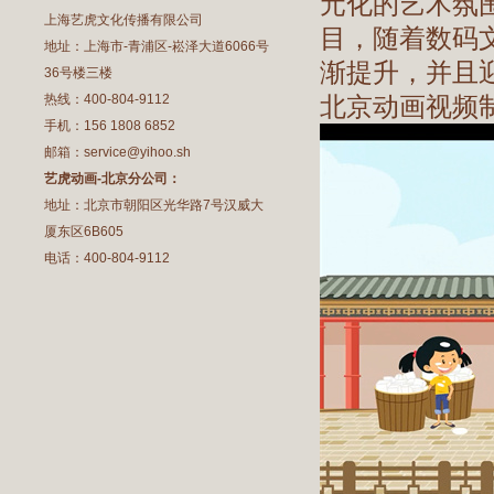
元化的艺术氛
上海艺虎文化传播有限公司
目，随着数码
地址：上海市-青浦区-崧泽大道6066号
渐提升，并且
36号楼三楼
热线：400-804-9112
北京动画视频
手机：156 1808 6852
邮箱：service@yihoo.sh
艺虎动画-北京分公司：
地址：北京市朝阳区光华路7号汉威大
厦东区6B605
电话：400-804-9112