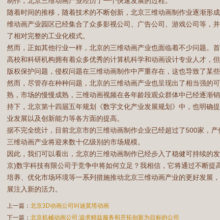
制作，北京三维动画产业经历了一个快速发展的过程。
随着时间的推移，随着技术的不断创新，北京三维动画制作业逐渐形
维动画产业园区已经集合了众多影视公司、广告公司、游戏公司等，
了相对完整的工业化模式。
然而，正如其他行业一样，北京的三维动画产业也面临着不少问题。
高校和科研机构拥有着众多优秀的计算机科学和动画设计专业人才，
版权保护问题，侵权问题在三维动画制作中严重存在，这也导致了某些
然而，尽管存在种种问题，北京的三维动画产业也呈现出了相当强的
熟，市场的慢慢成熟，三维动画视频在各年龄段观众群体中已经逐渐
持下，北京第十四届五年规划《数字文化产业发展规划》中，也明确
业发展以及创新能力等各方面的提高。
据不完全统计，目前北京市的三维动画制作企业已经超过了500家，产
三维动画产业将迎来数十亿级别的市场规模。
因此，我们可以看出，北京的三维动画制作已经步入了稳健可持续的发
京)数字科技有限公司于竞争中将如何立足？我相信，它将通过不断提
培养、优化市场环境等一系列措施推动北京三维动画产业的更好发展
展注入新的活力。
上一篇：
北京3D动画公司叫迪莫塔动画
下一篇：
北京机械动画公司:追求精益服务和开拓创新为目标的公司